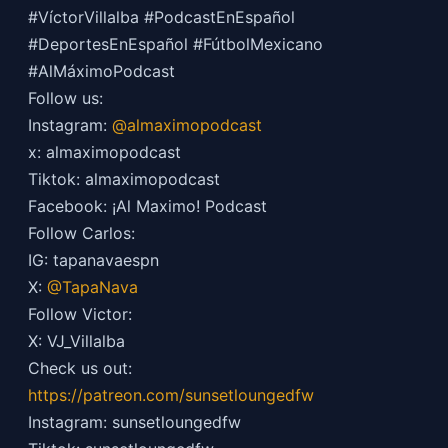
#VíctorVillalba #PodcastEnEspañol
#DeportesEnEspañol #FútbolMexicano
#AlMáximoPodcast
Follow us:
Instagram:
@almaximopodcast
x: almaximopodcast
Tiktok: almaximopodcast
Facebook: ¡Al Maximo! Podcast
Follow Carlos:
IG: tapanavaespn
X:
@TapaNava
Follow Victor:
X: VJ_Villalba
Check us out:
https://patreon.com/sunsetloungedfw
Instagram: sunsetloungedfw