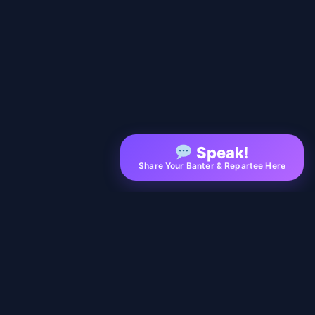
Speak!
Share Your Banter & Repartee Here