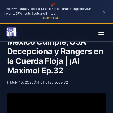
The SWM Fantasy Football Draft is here — draft alongside your
×
favorite DFW hosts. Spots are limited.
CLAIM YOUR SPOT →
Skip
¡Al Maximo!
to
México Cumple, USA
content
Decepciona y Rangers en
la Cuerda Floja | ¡Al
Maximo! Ep.32
July 10, 2025
1:01:01
Episode 32