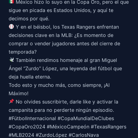
México hizo lo suyo en la Copa Oro, pero el que
sigue en picada es Estados Unidos, y aquí te
decimos por qué.
Y en el béisbol, los Texas Rangers enfrentan
decisiones clave en la MLB: ¿Es momento de
comprar o vender jugadores antes del cierre de
temporada?
También rendimos homenaje al gran Miguel
Ángel “Zurdo” López, una leyenda del fútbol que
deja huella eterna.
Todo esto y mucho más, como siempre, ¡Al
Máximo!
No olvides suscribirte, darle like y activar la
campanita para no perderte ningún episodio.
#FútbolInternacional #CopaMundialDeClubes
#CopaOro2024 #MéxicoCampeón #TexasRangers
#MLB2024 #ZurdoLópez #CarlosNava