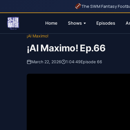
The SWM Fantasy Football
Home
Shows
Episodes
A
Skip
¡Al Maximo!
to
¡Al Maximo! Ep.66
content
March 22, 2026
1:04:49
Episode 66