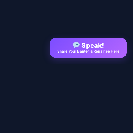
Speak!
Share Your Banter & Repartee Here