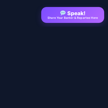
Speak!
Share Your Banter & Repartee Here