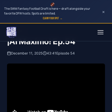
The SWM Fantasy Football Draft is here — draft alongside your
×
favorite DFW hosts. Spots are limited.
CLAIM YOUR SPOT →
Skip
¡Al Maximo!
to
¡Al Maximo! Ep.54
content
December 11, 2025
43:41
Episode 54