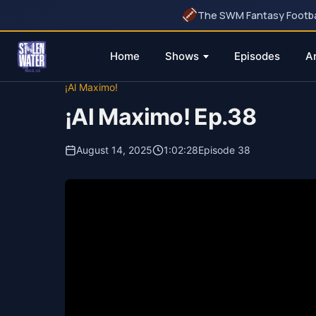
The SWM Fantasy Football
Home
Shows
Episodes
A
Skip
¡Al Maximo!
to
¡Al Maximo! Ep.38
content
August 14, 2025
1:02:28
Episode 38