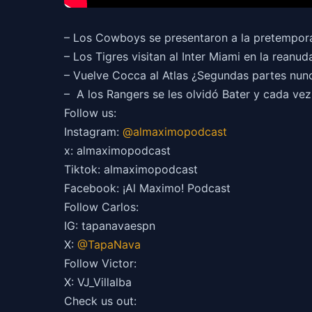
– Los Cowboys se presentaron a la pretempora
– Los Tigres visitan al Inter Miami en la rea
– Vuelve Cocca al Atlas ¿Segundas partes nun
– A los Rangers se les olvidó Bater y cada vez
Follow us:
Instagram:
@almaximopodcast
x: almaximopodcast
Tiktok: almaximopodcast
Facebook: ¡Al Maximo! Podcast
Follow Carlos:
IG: tapanavaespn
X:
@TapaNava
Follow Victor:
X: VJ_Villalba
Check us out: