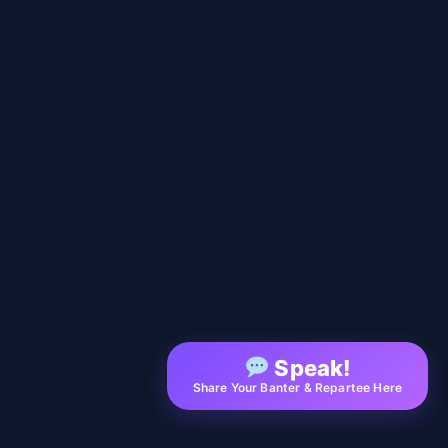
Speak!
Share Your Banter & Repartee Here